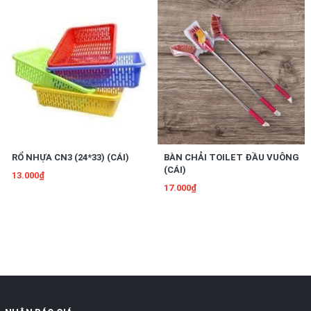
RỔ NHỰA CN3 (24*33) (CÁI)
BÀN CHẢI TOILET ĐẦU VUÔNG
(CÁI)
13.000₫
17.000₫