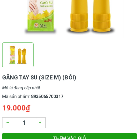
GĂNG TAY SU (SIZE M) (ĐÔI)
Mô tả đang cập nhật
Mã sản phẩm:
8935065700317
19.000₫
–
+
THÊM VÀO GIỎ