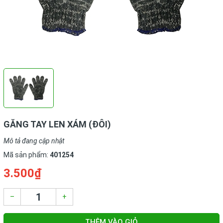
GĂNG TAY LEN XÁM (ĐÔI)
Mô tả đang cập nhật
Mã sản phẩm:
401254
3.500₫
–
+
THÊM VÀO GIỎ