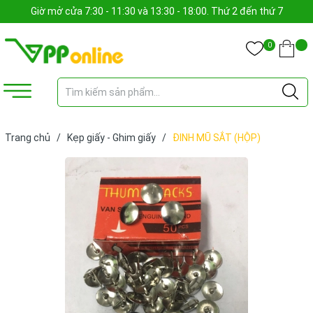
Giờ mở cửa 7:30 - 11:30 và 13:30 - 18:00. Thứ 2 đến thứ 7
0
Trang chủ
/
Kẹp giấy - Ghim giấy
/
ĐINH MŨ SẮT (HỘP)