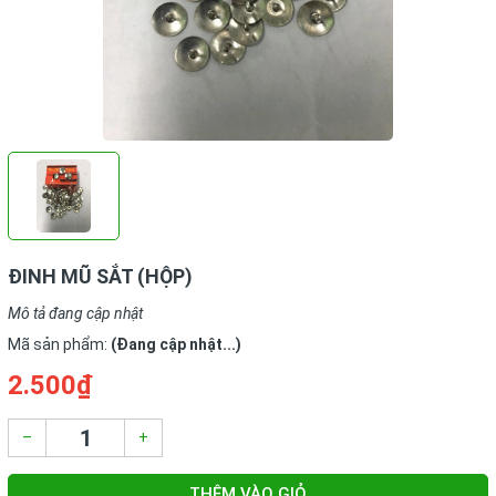
ĐINH MŨ SẮT (HỘP)
Mô tả đang cập nhật
Mã sản phẩm:
(Đang cập nhật...)
2.500₫
–
+
THÊM VÀO GIỎ