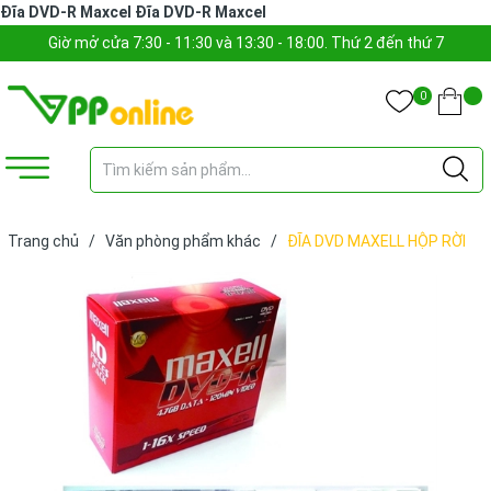
Đĩa DVD-R Maxcel
Đĩa DVD-R Maxcel
Giờ mở cửa 7:30 - 11:30 và 13:30 - 18:00. Thứ 2 đến thứ 7
0
Trang chủ
/
Văn phòng phẩm khác
/
ĐĨA DVD MAXELL HỘP RỜI
(CÁI)