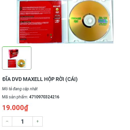
ĐĨA DVD MAXELL HỘP RỜI (CÁI)
Mô tả đang cập nhật
Mã sản phẩm:
4710970324216
19.000₫
–
+