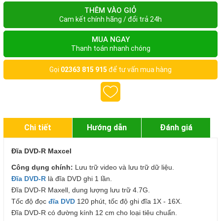
THÊM VÀO GIỎ
Cam kết chính hãng / đổi trả 24h
MUA NGAY
Thanh toán nhanh chóng
Gọi
02363 815 915
để tư vấn mua hàng
Chi tiết
Hướng dẫn
Đánh giá
Đĩa DVD-R Maxcel
Công dụng chính:
Lưu trữ video và lưu trữ dữ liệu.
Đĩa DVD-R
là đĩa DVD ghi 1 lần.
Đĩa DVD-R Maxell, dung lượng lưu trữ 4.7G.
Tốc độ đọc
đĩa DVD
120 phút, tốc độ ghi đĩa 1X - 16X.
Đĩa DVD-R có đường kính 12 cm cho loại tiêu chuẩn.