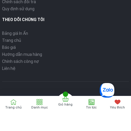
Chính sách đổi trả
Quy định sử dụng
THEO DÕI CHÚNG TÔI
Bảng giá In Ấn
Trang chủ
Báo giá
Hướng dẫn mua hàng
Chính sách công nợ
Liên hệ
Giỏ hàng
Bản quyển thuộc về
VPP ONLINE
Trang chủ
Danh mục
Tin tức
Yêu thích