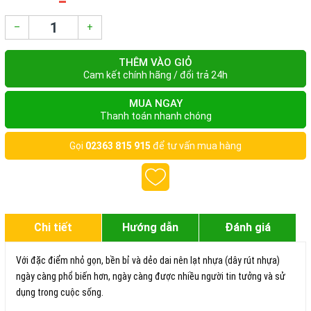
–
+
THÊM VÀO GIỎ
Cam kết chính hãng / đổi trả 24h
MUA NGAY
Thanh toán nhanh chóng
Gọi
02363 815 915
để tư vấn mua hàng
Chi tiết
Hướng dẫn
Đánh giá
Với đặc điểm nhỏ gọn, bền bỉ và dẻo dai nên lạt nhựa (dây rút nhựa)
ngày càng phổ biến hơn, ngày càng được nhiều người tin tưởng và sử
dụng trong cuộc sống.