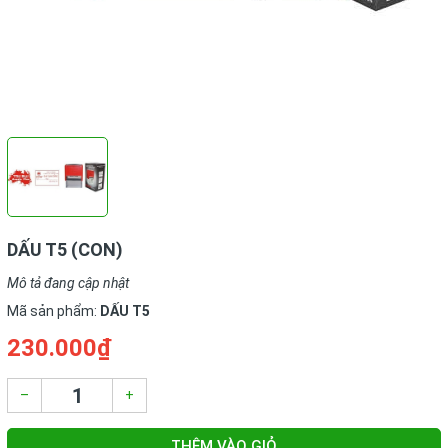
DẤU T5 (CON)
Mô tả đang cập nhật
Mã sản phẩm:
DẤU T5
230.000₫
–
+
THÊM VÀO GIỎ