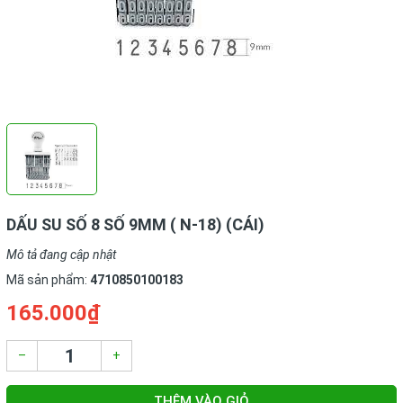
DẤU SU SỐ 8 SỐ 9MM ( N-18) (CÁI)
Mô tả đang cập nhật
Mã sản phẩm:
4710850100183
165.000₫
–
+
THÊM VÀO GIỎ