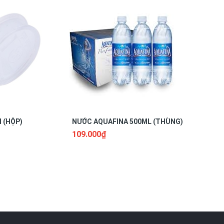
 (HỘP)
NƯỚC AQUAFINA 500ML (THÙNG)
NƯỚC AQUA
THÙNG) 
109.000₫
106.000