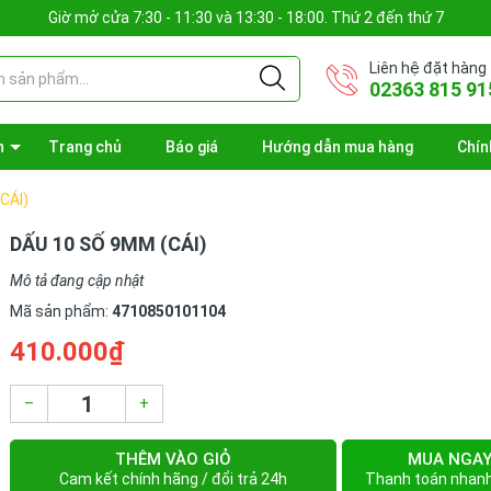
Giờ mở cửa 7:30 - 11:30 và 13:30 - 18:00. Thứ 2 đến thứ 7
Liên hệ đặt hàng
02363 815 91
n
Trang chủ
Báo giá
Hướng dẫn mua hàng
Chín
CÁI)
DẤU 10 SỐ 9MM (CÁI)
Mô tả đang cập nhật
Mã sản phẩm:
4710850101104
410.000₫
–
+
THÊM VÀO GIỎ
MUA NGA
Cam kết chính hãng / đổi trả 24h
Thanh toán nhan