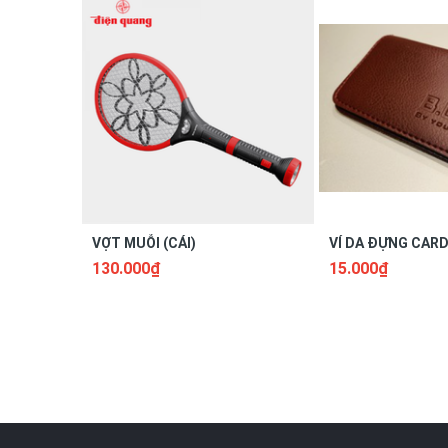
VỢT MUỖI (CÁI)
VÍ DA ĐỰNG CARD 
130.000₫
15.000₫