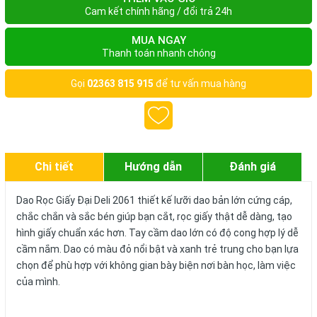
Cam kết chính hãng / đổi trả 24h
MUA NGAY
Thanh toán nhanh chóng
Gọi
02363 815 915
để tư vấn mua hàng
Chi tiết
Hướng dẫn
Đánh giá
Dao Rọc Giấy Đại Deli 2061 thiết kế lưỡi dao bản lớn cứng cáp,
chắc chắn và sắc bén giúp bạn cắt, rọc giấy thật dễ dàng, tạo
hình giấy chuẩn xác hơn. Tay cầm dao lớn có độ cong hợp lý dễ
cầm nắm. Dao có màu đỏ nổi bật và xanh trẻ trung cho bạn lựa
chọn để phù hợp với không gian bày biện nơi bàn học, làm việc
của mình.