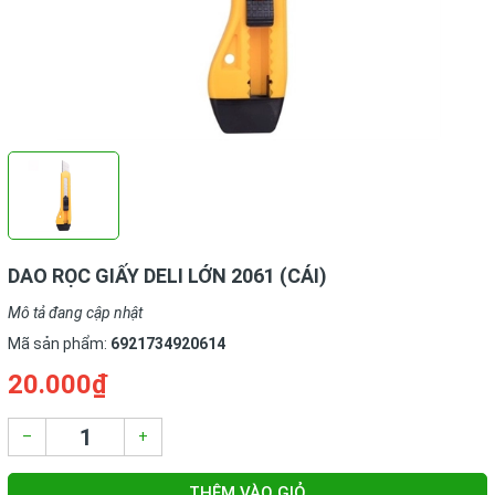
DAO RỌC GIẤY DELI LỚN 2061 (CÁI)
Mô tả đang cập nhật
Mã sản phẩm:
6921734920614
20.000₫
–
+
THÊM VÀO GIỎ