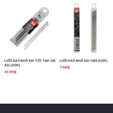
cần đẩy nút khóa lên khi cắt và kéo xuống khi khóa lưỡi dao,
đảm bảo an toàn 1 cách tối ưu.
Tiện sử dụng
Sản phẩm là dụng cụ văn phòng tiện ích mà học sinh, sinh viên,
nhân viên công sở, thợ chế tác thủ công,…có thể sử dụng để
giúp quá trình học tập, làm việc của mình được thuận tiện hơn.
LƯỠI DAO NHỎ SDI TỐT 1361 (30
LƯỠI DAO NHỎ SDI 1403 (HỘP)
Ngoài cắt, rọc giấy bạn có thể dùng dao để làm nhiều công việc
độ) (HỘP)
7.000₫
khác như gọt bút chì, rọc vải, cắt tỉa hoa quả.
22.000₫