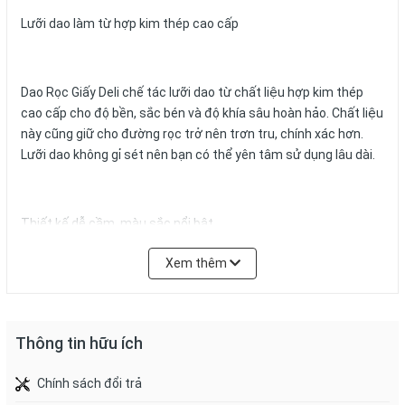
Lưỡi dao làm từ hợp kim thép cao cấp
Dao Rọc Giấy Deli chế tác lưỡi dao từ chất liệu hợp kim thép
cao cấp cho độ bền, sắc bén và độ khía sâu hoàn hảo. Chất liệu
này cũng giữ cho đường rọc trở nên trơn tru, chính xác hơn.
Lưỡi dao không gỉ sét nên bạn có thể yên tâm sử dụng lâu dài.
Thiết kế dễ cầm, màu sắc nổi bật
Xem thêm
Dao Rọc Giấy Deli 2061 thiết kế tay cầm bản lớn, cong với kích
thước 0.5 x 18 x 100 mm vừa với lòng bàn tay tạo cảm giác
thoải mái, giúp bạn giữ vững tay đê ̉thực hiện những đường cắt
Thông tin hữu ích
chuẩn xác, linh hoạt hơn. Chuôi dao dễ mở ra để đổi lưỡi dao
thật nhanh chóng tạo sự tiện lợi tối ưu khi sử dụng. Dao có
Chính sách đổi trả
màu đỏ nổi bật và xanh trẻ trung cho bạn lựa chọn để phù hợp