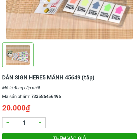
DÁN SIGN HERE5 MẢNH 45649 (tập)
Mô tả đang cập nhật
Mã sản phẩm:
733586456496
20.000₫
–
+
THÊM VÀO GIỎ