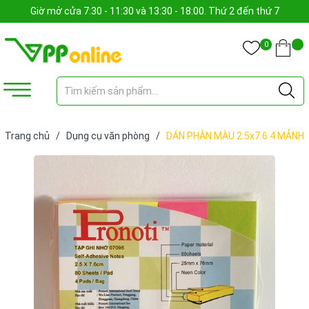
Giờ mở cửa 7:30 - 11:30 và 13:30 - 18:00. Thứ 2 đến thứ 7
0
Trang chủ
/
Dụng cụ văn phòng
/
DÁN PHÂN MÀU 2.5x7.6 4 MẢNH
DẠ QUANG (TẬP)