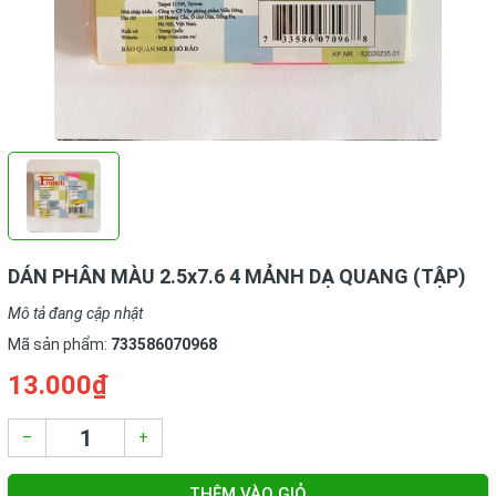
DÁN PHÂN MÀU 2.5x7.6 4 MẢNH DẠ QUANG (TẬP)
Mô tả đang cập nhật
Mã sản phẩm:
733586070968
13.000₫
–
+
THÊM VÀO GIỎ