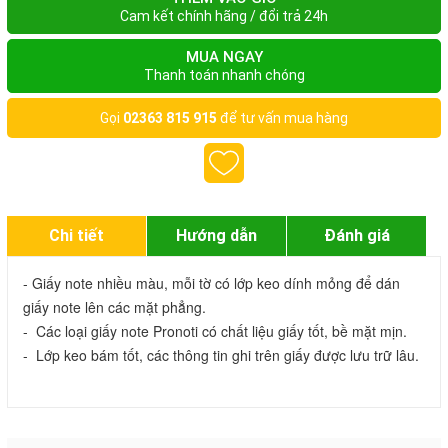
Cam kết chính hãng / đổi trả 24h
MUA NGAY
Thanh toán nhanh chóng
Gọi
02363 815 915
để tư vấn mua hàng
Chi tiết
Hướng dẫn
Đánh giá
- Giấy note nhiều màu, mỗi tờ có lớp keo dính mỏng để dán 
giấy note lên các mặt phẳng. 

-  Các loại giấy note Pronoti có chất liệu giấy tốt, bề mặt mịn. 
