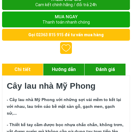
Cam kết chính hãng / đổi trả 24h
MUA NGAY
Thanh toán nhanh chóng
Gọi
02363 815 915
để tư vấn mua hàng
Chi tiết
Hướng dẫn
Đánh giá
Cây lau nhà Mỹ Phong
- Cây lau nhà Mỹ Phong với những sợi vải mềm to kết lại 
với nhau, lau trên các bề mặt sàn gỗ, gạch men, gạch 
sứ,...
- Thiết kế tay cầm được bọc nhựa chắc chắn, không trơn, 
vắt được nước mà không cần sử dụng tay trực tiếp lên 