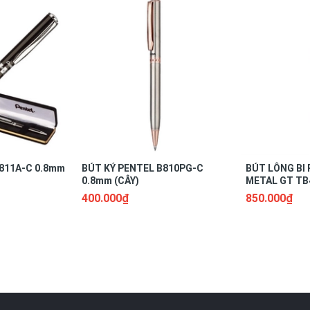
811A-C 0.8mm
BÚT KÝ PENTEL B810PG-C
BÚT LÔNG BI 
0.8mm (CÂY)
METAL GT TB4
400.000₫
850.000₫