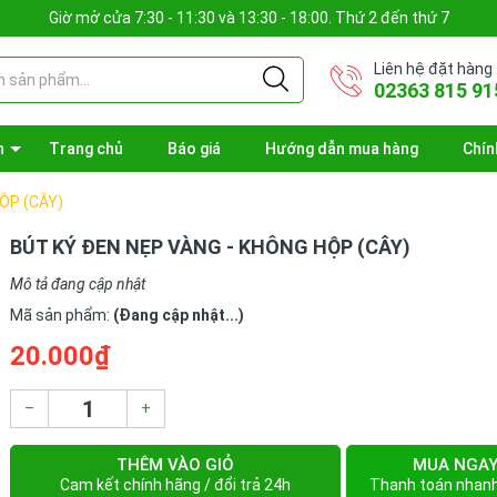
Giờ mở cửa 7:30 - 11:30 và 13:30 - 18:00. Thứ 2 đến thứ 7
Liên hệ đặt hàng
02363 815 91
n
Trang chủ
Báo giá
Hướng dẫn mua hàng
Chín
ỘP (CÂY)
BÚT KÝ ĐEN NẸP VÀNG - KHÔNG HỘP (CÂY)
Mô tả đang cập nhật
Mã sản phẩm:
(Đang cập nhật...)
20.000₫
–
+
THÊM VÀO GIỎ
MUA NGA
Cam kết chính hãng / đổi trả 24h
Thanh toán nhan