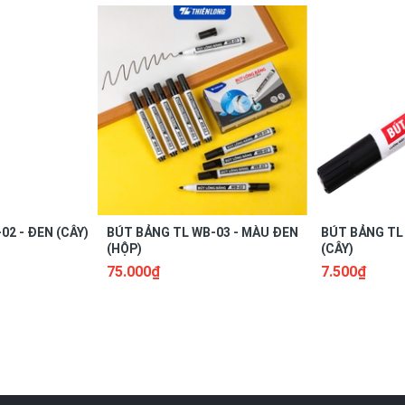
hông gây mỏi tay khi sử dụng.
au: đầu nhỏ và đầu lớn giúp đa dạng nét viết, thuận tiện khi sử dụng.
 nhựa, thủy tinh, kim loại, gốm, sứ, đĩa CD...
02 - ĐEN (CÂY)
BÚT BẢNG TL WB-03 - MÀU ĐEN
BÚT BẢNG TL
(HỘP)
(CÂY)
75.000₫
7.500₫
hi sử dụng.