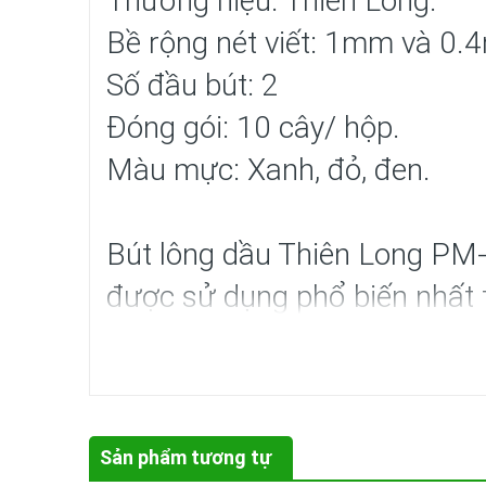
Thương hiệu: Thiên Long.
Bề rộng nét viết: 1mm và 0.
Số đầu bút: 2
Đóng gói: 10 cây/ hộp.
Màu mực: Xanh, đỏ, đen.
Bút lông dầu Thiên Long PM-
được sử dụng phổ biến nhất tạ
sử dụng, chất lượng ổn định.
phẩm mới thuộc nhóm dụng c
sản xuất. Sản phẩm được sản 
Sản phẩm tương tự
chuẩn chất lượng quốc tế, ki