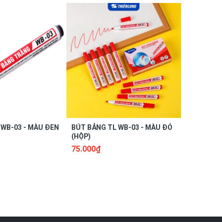
 WB-03 - MÀU ĐEN
BÚT BẢNG TL WB-03 - MÀU ĐỎ
BÚT BẢNG
(HỘP)
(CÂY)
75.000₫
7.500₫