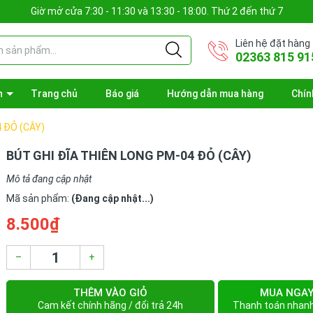
Giờ mở cửa 7:30 - 11:30 và 13:30 - 18:00. Thứ 2 đến thứ 7
Liên hệ đặt hàng
02363 815 91
n
Trang chủ
Báo giá
Hướng dẫn mua hàng
Chín
 ĐỎ (CÂY)
BÚT GHI ĐĨA THIÊN LONG PM-04 ĐỎ (CÂY)
Mô tả đang cập nhật
Mã sản phẩm:
(Đang cập nhật...)
8.500₫
–
+
THÊM VÀO GIỎ
MUA NGA
Cam kết chính hãng / đổi trả 24h
Thanh toán nhan