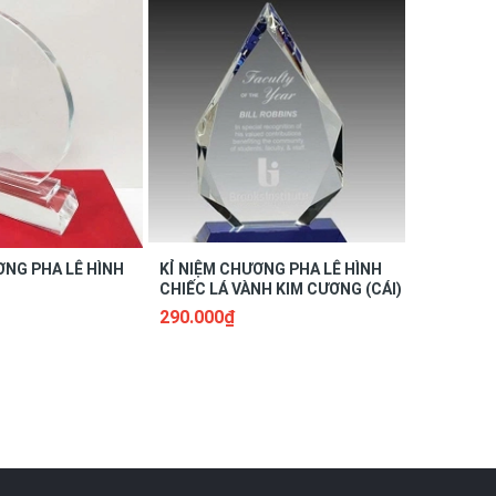
ƠNG PHA LÊ HÌNH
KỈ NIỆM CHƯƠNG PHA LÊ HÌNH
KỈ NIỆM 
CHIẾC LÁ VÀNH KIM CƯƠNG (CÁI)
CHIẾC LÁ 
290.000₫
290.000