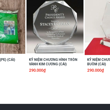
PE) (CÁI)
KỶ NIỆM CHƯƠNG HÌNH TRÒN
KỶ NIỆM CHƯ
VÀNH KIM CƯƠNG (CÁI)
BUỒM (CÁI)
290.000₫
290.000₫