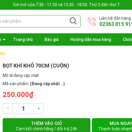
Giờ mở cửa 7:30 - 11:30 và 13:30 - 18:00. Thứ 2 đến thứ 7
Liên hệ đặt hàng
02363 815 91
n
Trang chủ
Báo giá
Hướng dẫn mua hàng
Chín
ỘN)
BỌT KHÍ KHỔ 70CM (CUỘN)
Mô tả đang cập nhật
Mã sản phẩm:
(Đang cập nhật...)
250.000₫
–
+
THÊM VÀO GIỎ
MUA NGA
Cam kết chính hãng / đổi trả 24h
Thanh toán nhan