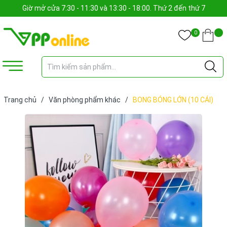
Giờ mở cửa 7:30 - 11:30 và 13:30 - 18:00. Thứ 2 đến thứ 7
0
Trang chủ
/
Văn phòng phẩm khác
/
BONG BÓNG LỚN (10 CÁI)
(GÓI)