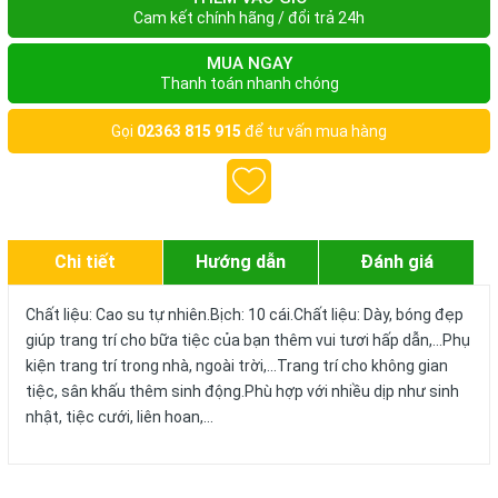
Cam kết chính hãng / đổi trả 24h
MUA NGAY
Thanh toán nhanh chóng
Gọi
02363 815 915
để tư vấn mua hàng
Chi tiết
Hướng dẫn
Đánh giá
Chất liệu: Cao su tự nhiên.Bịch: 10 cái.Chất liệu: Dày, bóng đẹp
giúp trang trí cho bữa tiệc của bạn thêm vui tươi hấp dẫn,...Phụ
kiện trang trí trong nhà, ngoài trời,...Trang trí cho không gian
tiệc, sân khấu thêm sinh động.Phù hợp với nhiều dịp như sinh
nhật, tiệc cưới, liên hoan,...