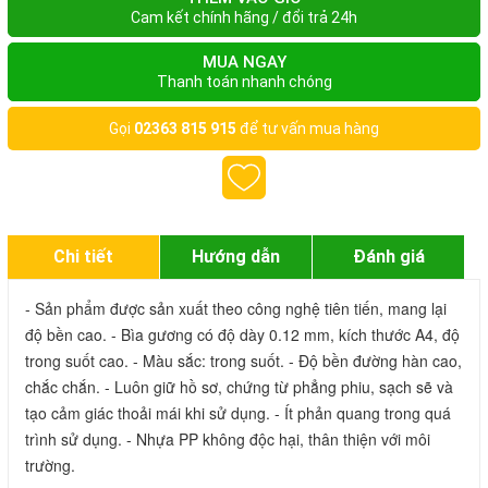
Cam kết chính hãng / đổi trả 24h
MUA NGAY
Thanh toán nhanh chóng
Gọi
02363 815 915
để tư vấn mua hàng
Chi tiết
Hướng dẫn
Đánh giá
- Sản phẩm được sản xuất theo công nghệ tiên tiến, mang lại 
độ bền cao. - Bìa gương có độ dày 0.12 mm, kích thước A4, độ 
trong suốt cao. - Màu sắc: trong suốt. - Độ bền đường hàn cao, 
chắc chắn. - Luôn giữ hồ sơ, chứng từ phẳng phiu, sạch sẽ và 
tạo cảm giác thoải mái khi sử dụng. - Ít phản quang trong quá 
trình sử dụng. - Nhựa PP không độc hại, thân thiện với môi 
trường.