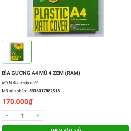
BÌA GƯƠNG A4 MÙ 4 ZEM (RAM)
Mô tả đang cập nhật
Mã sản phẩm:
8936017882518
170.000₫
–
+
THÊM VÀO GIỎ