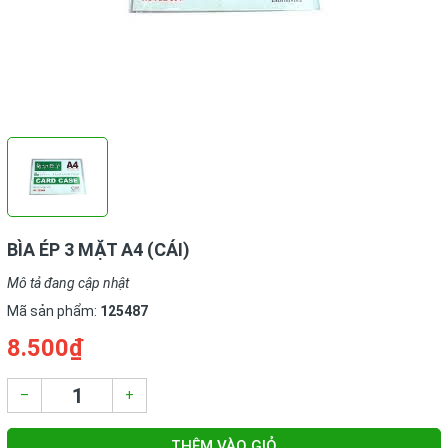
BÌA ÉP 3 MẶT A4 (CÁI)
Mô tả đang cập nhật
Mã sản phẩm:
125487
8.500₫
–
+
THÊM VÀO GIỎ