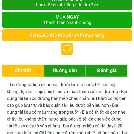
Cam kết chính hãng / đổi trả 24h
MUA NGAY
Thanh toán nhanh chóng
Gọi
02363 815 915
để tư vấn mua hàng
Chi tiết
Hướng dẫn
Đánh giá
- Túi đựng tài liệu clear bag được làm từ nhựa PP cao cấp,
không độc hại, chịu nhiệt cao và thân thiện với môi trường.- Bìa
đựng tài liệu có đường hàn mép chắc chắn, nút bấm có độ bền
cao giúp lưu trữ và bảo quản tài liệu được bền lâu hơn.- Bìa
đựng tài liệu có màu trắng trong suốt.- Bìa có thiết kế gọn nhẹ,
chất liệu không thấm nước giúp bảo vệ tối đa cho việc đựng
tài liệu và giấy tờ văn phòng.- Bìa đựng tài liệu có độ dày 0.20
mm, nút bấm có độ bền cao – đường hàn nhiệt chắc chắn.- Túi