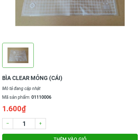
BÌA CLEAR MỎNG (CÁI)
Mô tả đang cập nhật
Mã sản phẩm:
01110006
1.600₫
–
+
THÊM VÀO GIỎ