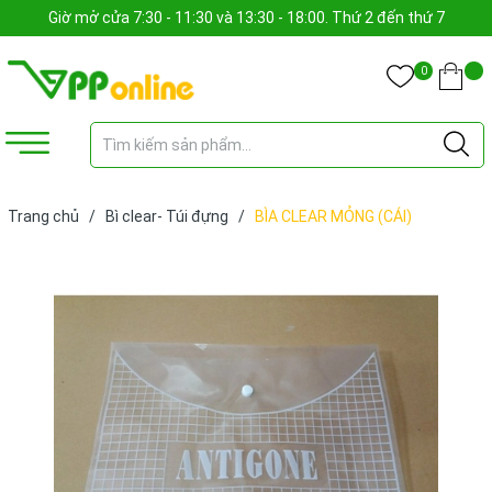
Giờ mở cửa 7:30 - 11:30 và 13:30 - 18:00. Thứ 2 đến thứ 7
0
Trang chủ
/
Bì clear- Túi đựng
/
BÌA CLEAR MỎNG (CÁI)