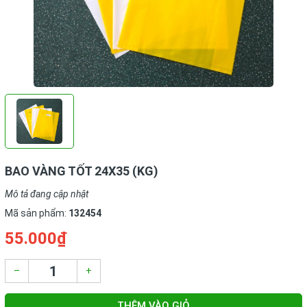
BAO VÀNG TỐT 24X35 (KG)
Mô tả đang cập nhật
Mã sản phẩm:
132454
55.000₫
–
+
THÊM VÀO GIỎ