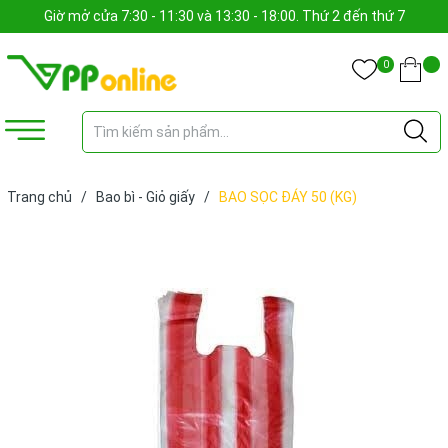
Giờ mở cửa 7:30 - 11:30 và 13:30 - 18:00. Thứ 2 đến thứ 7
0
Trang chủ
/
Bao bì - Giỏ giấy
/
BAO SỌC ĐÁY 50 (KG)