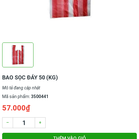
BAO SỌC ĐÁY 50 (KG)
Mô tả đang cập nhật
Mã sản phẩm:
3500441
57.000₫
–
+
THÊM VÀO GIỎ