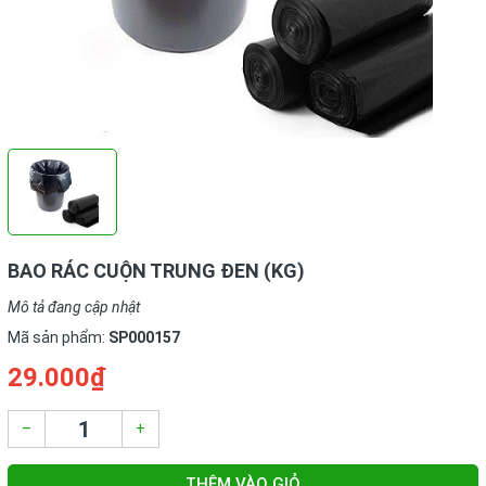
BAO RÁC CUỘN TRUNG ĐEN (KG)
Mô tả đang cập nhật
Mã sản phẩm:
SP000157
29.000₫
–
+
THÊM VÀO GIỎ