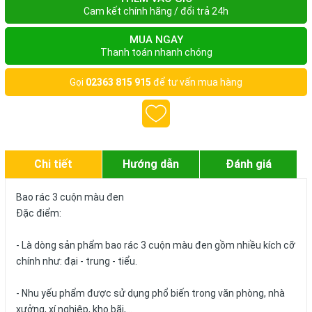
Cam kết chính hãng / đổi trả 24h
MUA NGAY
Thanh toán nhanh chóng
Gọi
02363 815 915
để tư vấn mua hàng
Chi tiết
Hướng dẫn
Đánh giá
Bao rác 3 cuộn màu đen
Đặc điểm:
- Là dòng sản phẩm bao rác 3 cuộn màu đen gồm nhiều kích cỡ
chính như: đại - trung - tiểu.
- Nhu yếu phẩm được sử dụng phổ biến trong văn phòng, nhà
xưởng, xí nghiệp, kho bãi,...