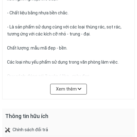
- Chất liệu bằng nhựa bền chắc.
- Là sản phẩm sử dụng cùng với các loại thùng rác, sọt rác,
tương ứng với các kích cỡ nhỏ - trung - đại.
Chất lượng: mẫu mã đẹp - bền.
Các loại nhu yếu phẩm sử dụng trong văn phòng làm việc.
Quy cách: đóng gói 3 cuộn / 1kg - màu đen.
Xem thêm
Kích thước:
Tiểu: 44x55.
Trung: 55x65.
Thông tin hữu ích
Đại: 64x78.
Cực đại: 90x110.
Chính sách đổi trả