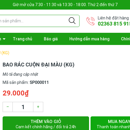
Giờ mở cửa 7:30 - 11:30 và 13:30 - 18:00. Thứ 2 đến thứ 7
Liên hệ đặt hàng
02363 815 91
n
Trang chủ
Báo giá
Hướng dẫn mua hàng
Chín
 (KG)
BAO RÁC CUỘN ĐẠI MÀU (KG)
Mô tả đang cập nhật
Mã sản phẩm:
SP000011
29.000₫
–
+
THÊM VÀO GIỎ
MUA NGA
Cam kết chính hãng / đổi trả 24h
Thanh toán nhan