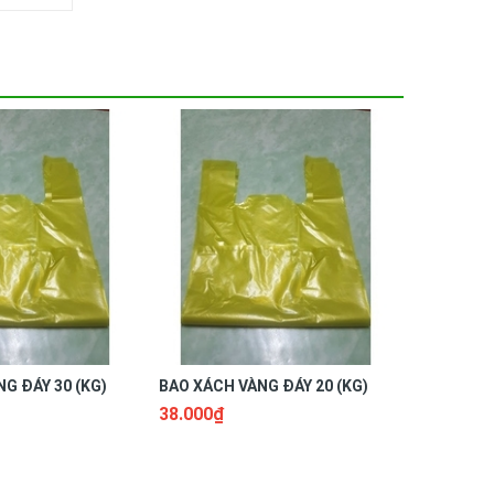
G ĐÁY 30 (KG)
BAO XÁCH VÀNG ĐÁY 20 (KG)
BAO XÁCH
38.000₫
45.000₫