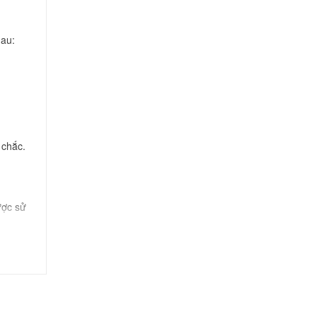
hau:
 chắc.
ược sử
p, Nông