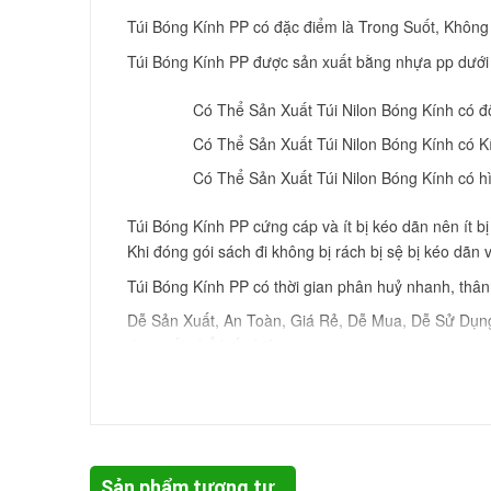
Túi Bóng Kính PP có đặc điểm là Trong Suốt, Khôn
Túi Bóng Kính PP được sản xuất bằng nhựa pp dưới 
Có Thể Sản Xuất Túi Nilon Bóng Kính có 
Có Thể Sản Xuất Túi Nilon Bóng Kính có 
Có Thể Sản Xuất Túi Nilon Bóng Kính có h
Túi Bóng Kính PP cứng cáp và ít bị kéo dãn nên ít 
Khi đóng gói sách đi không bị rách bị sệ bị kéo dãn
Túi Bóng Kính PP có thời gian phân huỷ nhanh, thân 
Dễ Sản Xuất, An Toàn, Giá Rẻ, Dễ Mua, Dễ Sử Dụng 
dụng rất phổ biến hiện nay.
Công Dụng, lợi ích của Túi
Túi Nilon bóng kính được sử dụng phổ biến để đóng
Nghiệp, Dược Phẩm, Mỹ Phẩm, Máy Móc, Hoá Chất,
Sản phẩm tương tự