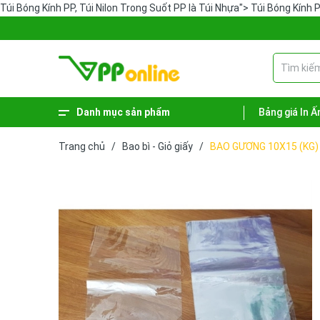
Túi Bóng Kính PP, Túi Nilon Trong Suốt PP là Túi Nhựa">
Túi Bóng Kính P
Danh mục sản phẩm
Bảng giá In Ấ
Xem thêm
Phiếu - Sổ kế toán
Hàng hóa vệ sinh
Sản phẩm lưu trữ
Dụng cụ văn phòng
Bút - Mực
Bao bì - Giỏ giấy
Bảng tên - Bảng menu
Trang chủ
/
Bao bì - Giỏ giấy
/
BAO GƯƠNG 10X15 (KG)