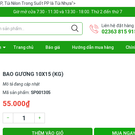
P, Túi Nilon Trong Suốt PP là Túi Nhựa">
Giờ mở cửa 7:30 - 11:30 và 13:30 - 18:00. Thứ 2 đến thứ 7
Liên hệ đặt hàng
02363 815 91
n
Trang chủ
Báo giá
Hướng dẫn mua hàng
Chín
BAO GƯƠNG 10X15 (KG)
Mô tả đang cập nhật
Mã sản phẩm:
SP001305
55.000₫
–
+
THÊM VÀO GIỎ
MUA NGA