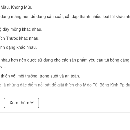
g Màu, Không Mùi.
dạng màng nên dễ dàng sản xuất, cắt dập thành nhiều loại túi khác n
độ dày mỏng khác nhau.
Kích Thước khác nhau.
ình dạng khác nhau.
bị nhàu hơn nên được sử dụng cho các sản phẩm yêu cầu túi bóng căng
 vv…
thiện với môi trường, trong suốt và an toàn.
là những đặc điểm nổi bật để giải thích cho lý do Túi Bóng Kinh Pp đ
 Bóng Kính PP
Xem thêm
 gói hầu hết các sản phẩm được bán trên thị trường từ Đồ Công Nghiệ
 Thực Phẩm vv...