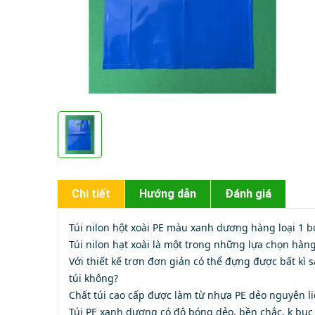
Chi tiết
Hướng dẫn
Đánh giá
Túi nilon hột xoài PE màu xanh dương hàng loại 1 bó
Túi nilon hạt xoài là một trong những lựa chọn hàn
Với thiết kế trơn đơn giản có thể đựng được bất k
túi không?
Chất túi cao cấp được làm từ nhựa PE dẻo nguyên l
Túi PE xanh dương có độ bóng dẻo, bền chắc, k bục đ