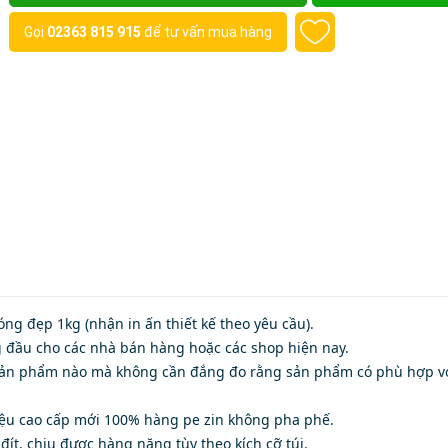
Gọi
02363 815 915
để tư vấn mua hàng
ng đẹp 1kg (nhận in ấn thiết kế theo yêu cầu).
g đầu cho các nhà bán hàng hoặc các shop hiện nay.
ì sản phẩm nào mà không cần đắng đo rằng sản phẩm có phù hợp vớ
iệu cao cấp mới 100% hàng pe zin không pha phế.
ít, chịu được hàng nặng tùy theo kích cỡ túi.