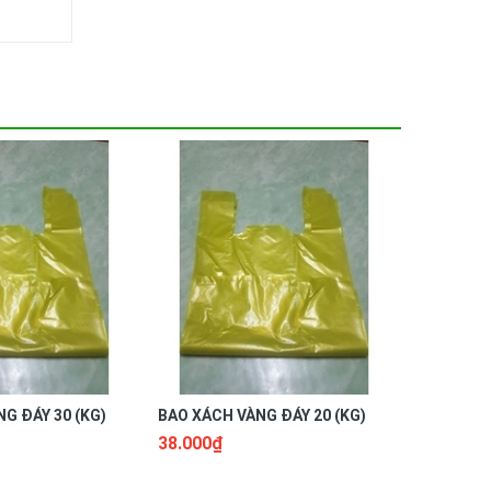
G ĐÁY 30 (KG)
BAO XÁCH VÀNG ĐÁY 20 (KG)
BAO XÁCH
38.000₫
45.000₫