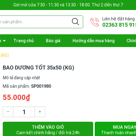
Giờ mở cửa 7:30 - 11:30 và 13:30 - 18:00. Thứ 2 đến thứ 7
Liên hệ đặt hàng
02363 815 91
n
Trang chủ
Báo giá
Hướng dẫn mua hàng
Chín
(KG)
BAO DƯƠNG TỐT 35x50 (KG)
Mô tả đang cập nhật
Mã sản phẩm:
SP001980
55.000₫
–
+
THÊM VÀO GIỎ
MUA NGA
Cam kết chính hãng / đổi trả 24h
Thanh toán nhan