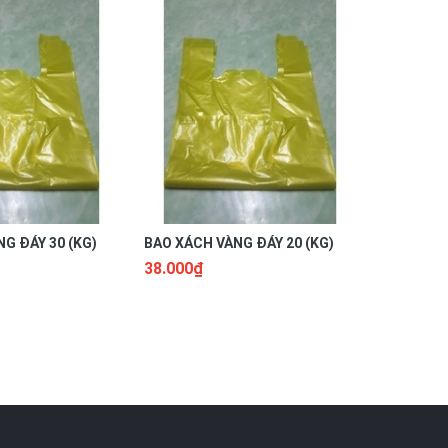
G ĐÁY 30 (KG)
BAO XÁCH VÀNG ĐÁY 20 (KG)
BAO XÁCH
38.000₫
45.000₫