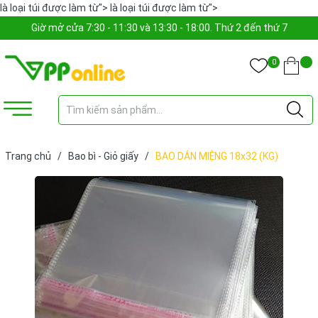
là loại túi được làm từ">
là loại túi được làm từ">
Giờ mở cửa 7:30 - 11:30 và 13:30 - 18:00. Thứ 2 đến thứ 7
0
Trang chủ
/
Bao bì - Giỏ giấy
/
BAO DÁN MIỆNG 18x32 (KG)