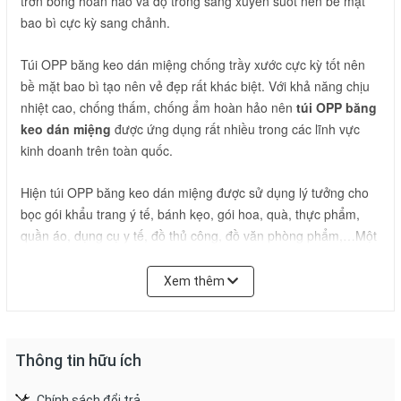
trơn bóng hoàn hảo và độ trong sáng xuyên suốt nên bề mặt
bao bì cực kỳ sang chảnh.
Túi OPP băng keo dán miệng chống trầy xước cực kỳ tốt nên
bề mặt bao bì tạo nên vẻ đẹp rất khác biệt. Với khả năng chịu
nhiệt cao, chống thấm, chống ẩm hoàn hảo nên
túi OPP băng
keo dán miệng
được ứng dụng rất nhiều trong các lĩnh vực
kinh doanh trên toàn quốc.
Hiện túi OPP băng keo dán miệng được sử dụng lý tưởng cho
bọc gói khẩu trang ý tế, bánh kẹo, gói hoa, quà, thực phẩm,
quần áo, dụng cụ y tế, đồ thủ công, đồ văn phòng phẩm,…Một
số đơn vị lựa chọn túi OPP băng keo dán miệng để gói hàng
xuất khẩu sang thị trường các nước và thường chưng diện tại
Xem thêm
các hội thảo, hội chợ, siêu thị cực kỳ đẳng cấp.
Thông tin hữu ích
Chính sách đổi trả