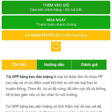
THÊM VÀO GIỎ
Cam kết chính hãng / đổi trả 24h
MUA NGAY
Thanh toán nhanh chóng
Gọi
02363 815 915
để tư vấn mua hàng
Chi tiết
Hướng dẫn
Đánh giá
là loại túi được làm từ nhựa PP
Túi OPP băng keo dán miệng
cao cấp và có ưu điểm vượt trội hơn so với các loại bao bì
truyền thống. Theo đó, túi có độ cứng, độ bền cực tốt và không
hề bị kéo giãn nếu có tác nhân từ môi trường.
Túi OPP băng keo dán miệng có tính thẩm mỹ rất cao với độ