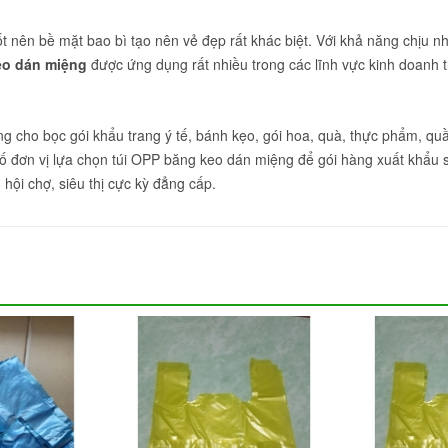
 nên bề mặt bao bì tạo nên vẻ đẹp rất khác biệt. Với khả năng chịu nh
eo dán miệng
được ứng dụng rất nhiều trong các lĩnh vực kinh doanh 
 cho bọc gói khẩu trang ý tế, bánh kẹo, gói hoa, quà, thực phẩm, qu
 đơn vị lựa chọn túi OPP băng keo dán miệng để gói hàng xuất khẩu s
hội chợ, siêu thị cực kỳ đẳng cấp.