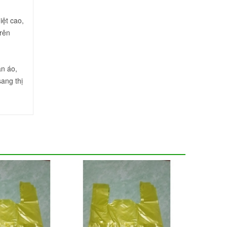
iệt cao,
trên
ần áo,
ang thị