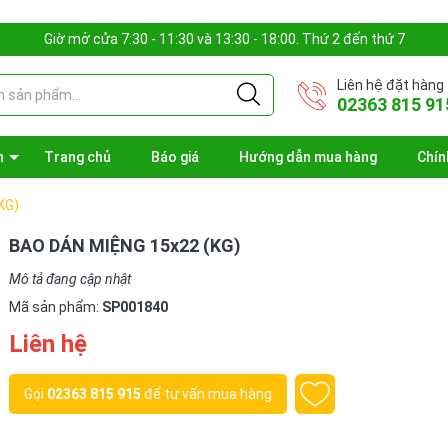
Giờ mở cửa 7:30 - 11:30 và 13:30 - 18:00. Thứ 2 đến thứ 7
Liên hệ đặt hàng
02363 815 91
n
Trang chủ
Báo giá
Hướng dẫn mua hàng
Chín
KG)
BAO DÁN MIỆNG 15x22 (KG)
Mô tả đang cập nhật
Mã sản phẩm:
SP001840
Liên hệ
Gọi
02363 815 915
để tư vấn mua hàng