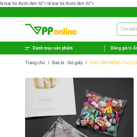
là loại túi được làm từ">
là loại túi được làm từ">
Danh mục sản phẩm
Bảng giá In Ấ
Xem thêm
Phiếu - Sổ kế toán
Hàng hóa vệ sinh
Sản phẩm lưu trữ
Dụng cụ văn phòng
Bút - Mực
Bao bì - Giỏ giấy
Bảng tên - Bảng menu
Trang chủ
/
Bao bì - Giỏ giấy
/
BAO DÁN MIỆNG 15x22 (