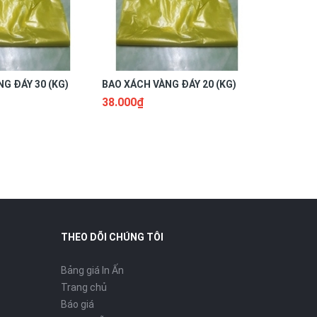
G ĐÁY 30 (KG)
BAO XÁCH VÀNG ĐÁY 20 (KG)
BAO XÁCH
38.000₫
45.000₫
THEO DÕI CHÚNG TÔI
Bảng giá In Ấn
Trang chủ
Báo giá