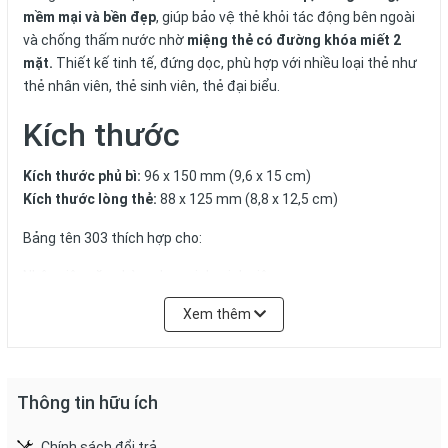
mềm mại và bền đẹp
, giúp bảo vệ thẻ khỏi tác động bên ngoài
và chống thấm nước nhờ
miệng thẻ có đường khóa miết 2
mặt.
Thiết kế tinh tế, đứng dọc, phù hợp với nhiều loại thẻ như
thẻ nhân viên, thẻ sinh viên, thẻ đại biểu.
Kích thước
Kích thước phủ bì:
96 x 150 mm (9,6 x 15 cm)
Kích thước lòng thẻ:
88 x 125 mm (8,8 x 12,5 cm)
Bảng tên 303 thích hợp cho:
Nhân viên văn phòng, học sinh, sinh viên
Đại biểu tham dự hội nghị, hội thảo
Xem thêm
Sử dụng trong các sự kiện, triển lãm hoặc quản lý nhân sự
trong doanh nghiệp
Cách sử dụng
Thông tin hữu ích
Có thể
dùng dây đeo thẻ để đeo cổ
hoặc
móc vào quần áo,
Chính sách đổi trả