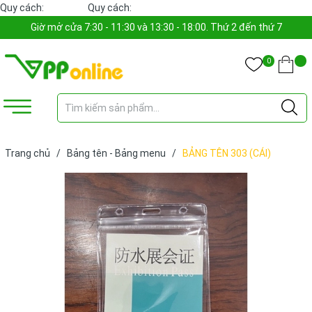
Quy cách:
Quy cách:
Giờ mở cửa 7:30 - 11:30 và 13:30 - 18:00. Thứ 2 đến thứ 7
0
Trang chủ
/
Bảng tên - Bảng menu
/
BẢNG TÊN 303 (CÁI)