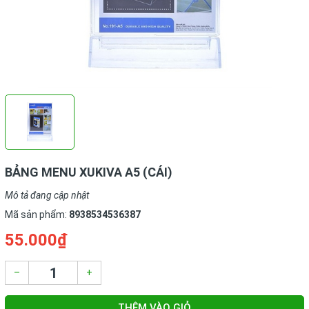
BẢNG MENU XUKIVA A5 (CÁI)
Mô tả đang cập nhật
Mã sản phẩm:
8938534536387
55.000₫
–
+
THÊM VÀO GIỎ