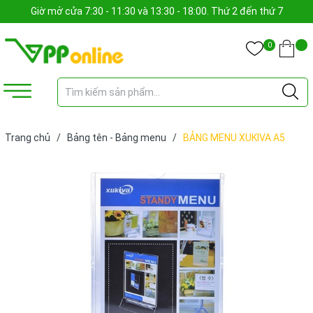
Giờ mở cửa 7:30 - 11:30 và 13:30 - 18:00. Thứ 2 đến thứ 7
0
Trang chủ
/
Bảng tên - Bảng menu
/
BẢNG MENU XUKIVA A5
(CÁI)