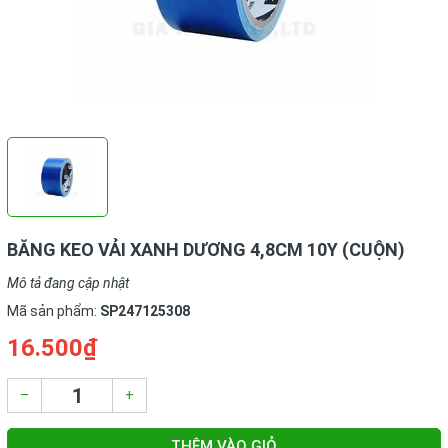
BĂNG KEO VẢI XANH DƯƠNG 4,8CM 10Y (CUỘN)
Mô tả đang cập nhật
Mã sản phẩm:
SP247125308
16.500₫
–
+
THÊM VÀO GIỎ