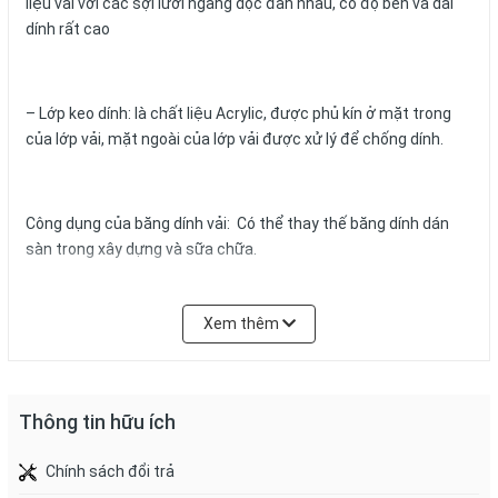
liệu vải với các sợi lưới ngang dọc đan nhau, có độ bền và dai
dính rất cao
– Lớp keo dính: là chất liệu Acrylic, được phủ kín ở mặt trong
của lớp vải, mặt ngoài của lớp vải được xử lý để chống dính.
Công dụng của băng dính vải: Có thể thay thế băng dính dán
sàn trong xây dựng và sữa chữa.
Xem thêm
Dùng trong các công việc trang trí do băng keo vải rất phong
phú về màu sắc, và mang tính thẩm mỹ cao.
Thông tin hữu ích
Dùng để dán bao, bạc bị rách.
Chính sách đổi trả