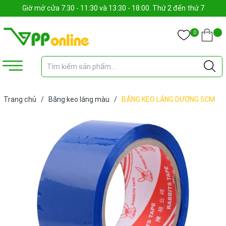
Giờ mở cửa 7:30 - 11:30 và 13:30 - 18:00. Thứ 2 đến thứ 7
0
Trang chủ
/
Băng keo láng màu
/
BĂNG KEO LÁNG DƯƠNG 5CM
80Y (CUỘN)