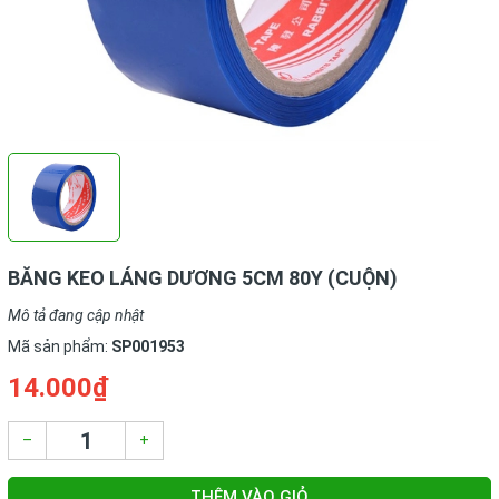
BĂNG KEO LÁNG DƯƠNG 5CM 80Y (CUỘN)
Mô tả đang cập nhật
Mã sản phẩm:
SP001953
14.000₫
–
+
THÊM VÀO GIỎ