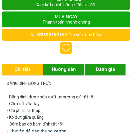
Cam kết chính hãng / đổi trả 24h
MUA NGAY
Thanh toán nhanh chóng
Gọi
02363 815 915
để tư vấn mua hàng
Chi tiết
Hướng dẫn
Đánh giá
BĂNG DÍNH BÓNG TRƠN
- Băng dính được sản xuất tại xưởng giá rất tốt.
- Cầm rất vừa tay.
- Chi phí lõi là thấp.
- Ko đứt giữa quãng.
- Đảm bảo độ bám dính rất tốt.
- Chuyên để dán thùng carton