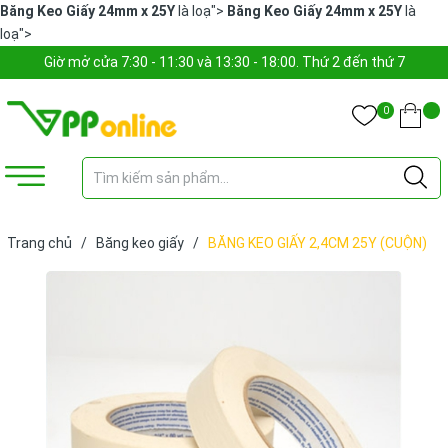
Băng Keo Giấy 24mm x 25Y
là loạ">
Băng Keo Giấy 24mm x 25Y
là
loạ">
Giờ mở cửa 7:30 - 11:30 và 13:30 - 18:00. Thứ 2 đến thứ 7
0
Trang chủ
/
Băng keo giấy
/
BĂNG KEO GIẤY 2,4CM 25Y (CUỘN)