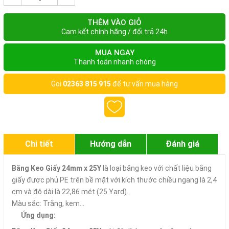
THÊM VÀO GIỎ
Cam kết chính hãng / đổi trả 24h
MUA NGAY
Thanh toán nhanh chóng
Gọi
02363 815 915
để tư vấn mua hàng
Chi tiết
Hướng dẫn
Đánh giá
Băng Keo Giấy 24mm x 25Y
là loại băng keo với chất liệu bằng
giấy được phủ PE trên bề mặt với kích thước chiều ngang là 2,4
cm và độ dài là 22,86 mét (25 Yard).
Màu sắc: Trắng, kem...
Ứng dụng: