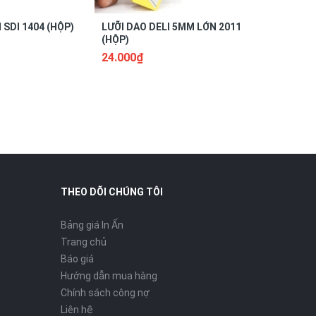
 SDI 1404 (HỘP)
LƯỠI DAO DELI 5MM LỚN 2011
LƯỠI DAO
(HỘP)
(HỘP)
24.000₫
12.000₫
THEO DÕI CHÚNG TÔI
Bảng giá In Ấn
Trang chủ
Báo giá
Hướng dẫn mua hàng
Chính sách công nợ
Liên hệ