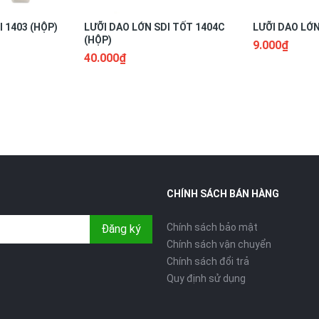
 1403 (HỘP)
LƯỠI DAO LỚN SDI TỐT 1404C
LƯỠI DAO LỚN
(HỘP)
9.000₫
40.000₫
CHÍNH SÁCH BÁN HÀNG
Chính sách bảo mật
Đăng ký
Chính sách vận chuyển
Chính sách đổi trả
Quy định sử dụng