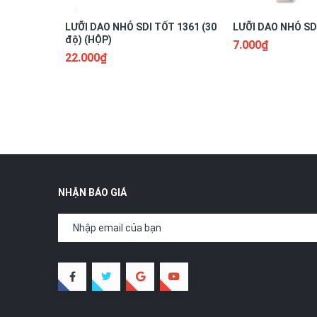
LƯỠI DAO NHỎ SDI TỐT 1361 (30
LƯỠI DAO NHỎ SDI
độ) (HỘP)
7.000₫
22.000₫
NHẬN BÁO GIÁ