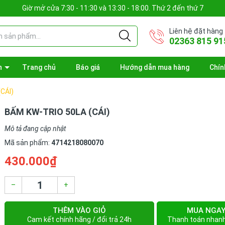
Giờ mở cửa 7:30 - 11:30 và 13:30 - 18:00. Thứ 2 đến thứ 7
Liên hệ đặt hàng
02363 815 91
n
Trang chủ
Báo giá
Hướng dẫn mua hàng
Chín
CÁI)
BẤM KW-TRIO 50LA (CÁI)
Mô tả đang cập nhật
Mã sản phẩm:
4714218080070
430.000₫
–
+
THÊM VÀO GIỎ
MUA NGA
Cam kết chính hãng / đổi trả 24h
Thanh toán nhan