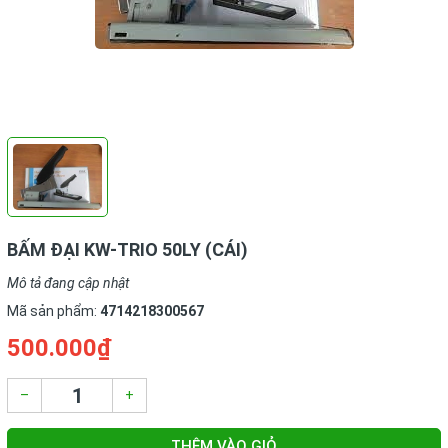
BẤM ĐẠI KW-TRIO 50LY (CÁI)
Mô tả đang cập nhật
Mã sản phẩm:
4714218300567
500.000₫
–
+
THÊM VÀO GIỎ