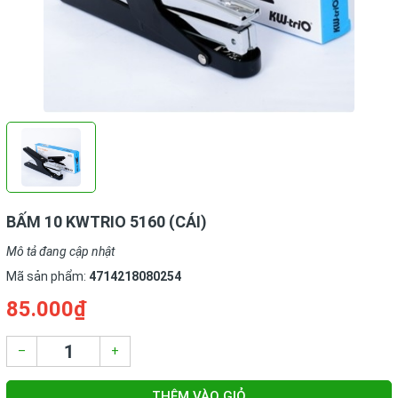
BẤM 10 KWTRIO 5160 (CÁI)
Mô tả đang cập nhật
Mã sản phẩm:
4714218080254
85.000₫
–
+
THÊM VÀO GIỎ